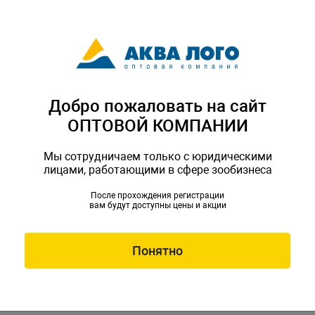
ь все
Добро пожаловать на сайт
ОПТОВОЙ КОМПАНИИ
Мы сотрудничаем только с юридическими
лицами, работающими в сфере зообизнеса
После прохождения регистрации
вам будут доступны цены и акции
 DR-420 c
Аквариум Atman RGT-40
Аквариум
им
белый, 18 литров,
черный, 1
Понятно
ров,
40,4х18,4х26 см (в
40,4х18,4х
-420
Артикул:
ATM-RGT-40W
Артикул:
в
комплекте внутренний
комплект
ренний
фильтр, LED светильник,
фильтр, L
B
покровное стекло)
покровное