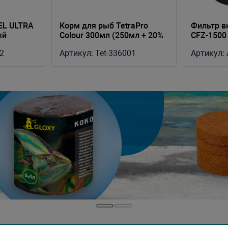
EL ULTRA
Корм для рыб TetraPro
Фильтр 
ый
Colour 300мл (250мл + 20%
CFZ-1500
Bonus) чипсы для
250 литро
2
Артикул:
Tet-336001
Артикул:
улучшения окраса
22W, 3 к