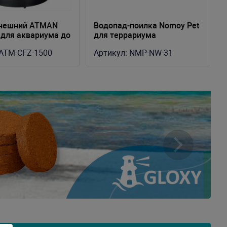
внешний ATMAN
Водопад-поилка Nomoy Pet
 для аквариума до
для террариума
в, 450-1200 л/ч, 4-
18х12,5х27,5см
ATM-CFZ-1500
Артикул:
NMP-NW-31
орзины
Вперед