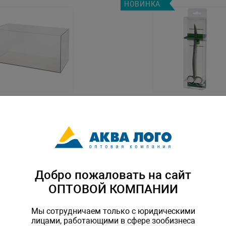
НОВИНКА
oxy River 120, 81х36х44см,
Волнообразные ножницы Gl
L-084803
Артикул: GL-089396
Добро пожаловать на сайт
ОПТОВОЙ КОМПАНИИ
Мы сотрудничаем только с юридическими
лицами, работающими в сфере зообизнеса