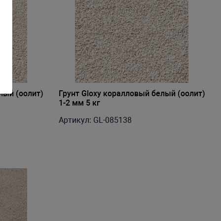
лый (оолит)
Грунт Gloxy коралловый белый (оолит)
1-2 мм 5 кг
Артикул: GL-085138