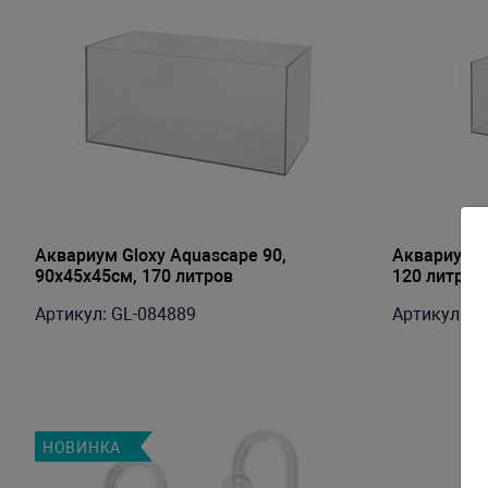
Аквариум Gloxy Aquascape 90,
Аквариум Gl
90х45х45см, 170 литров
120 литров
Артикул: GL-084889
Артикул: G
НОВИНКА