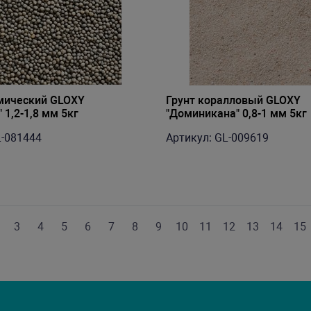
мический GLOXY
Грунт коралловый GLOXY
 1,2-1,8 мм 5кг
"Доминикана" 0,8-1 мм 5кг
L-081444
Артикул: GL-009619
3
4
5
6
7
8
9
10
11
12
13
14
15