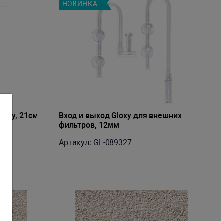
НОВИНКА
oxy, 21см
Вход и выход Gloxy для внешних
фильтров, 12мм
Артикул: GL-089327