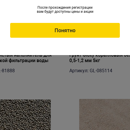
После прохождения регистрации
вам будут доступны цены и акции
Понятно
истый наполнитель для
Грунт Gloxy коралловый бе
кой фильтрации воды
0,5-1,2 мм 5кг
lter Medium 1л
L-81888
Артикул: GL-085114