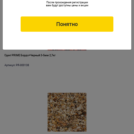
После прохождения регистрации
вам будут доступны цены и акции
Понятно
Грунт PRIME Бордо+Черный 3-5мм 2,7кг
Артикул: PR-000138