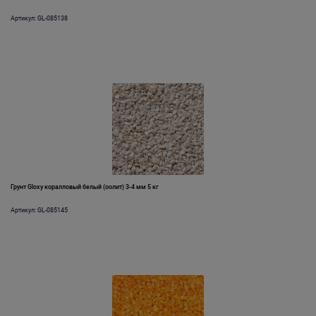
Артикул: GL-085138
Грунт Gloxy коралловый белый (оолит) 3-4 мм 5 кг
Артикул: GL-085145