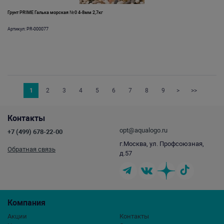
Грунт PRIME Галька морская №0 4-8мм 2,7кг
Артикул: PR-000077
1
2
3
4
5
6
7
8
9
>
>>
Контакты
opt@aqualogo.ru
+7 (499) 678-22-00
г.Москва, ул. Профсоюзная,
Обратная связь
д.57
Компания
Акции
Контакты