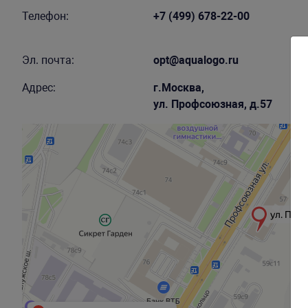
Телефон:
+7 (499) 678-22-00
Эл. почта:
opt@aqualogo.ru
Адрес:
г.Москва,
ул. Профсоюзная, д.57