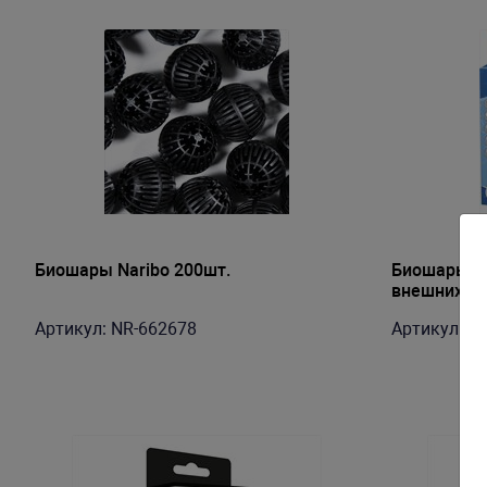
Биошары Naribo 200шт.
Биошары Te
внешних фи
500/700/10
Артикул: NR-662678
Артикул: Te
(400/600/8