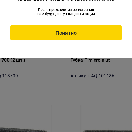
После прохождения регистрации
вам будут доступны цены и акции
Понятно
700 (2 шт.)
Губка F-micro plus
Q-113739
Артикул: AQ-101186