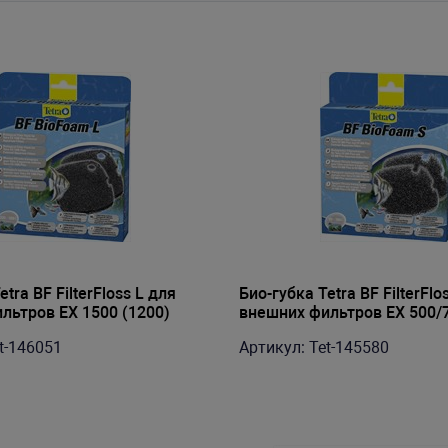
tra BF FilterFloss L для
Био-губка Tetra BF FilterFlo
льтров EX 1500 (1200)
внешних фильтров EX 500/
(400/600/800) (2шт)
t-146051
Артикул: Tet-145580