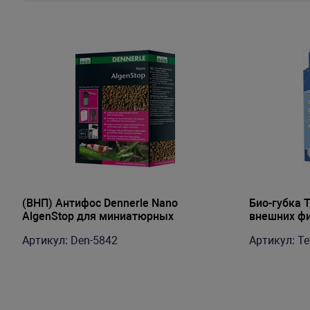
(ВНП) Антифос Dennerle Nano
Био-губка Te
AlgenStop для миниатюрных
внешних фи
фильтров, 300мл
(2шт)
Артикул: Den-5842
Артикул: Te