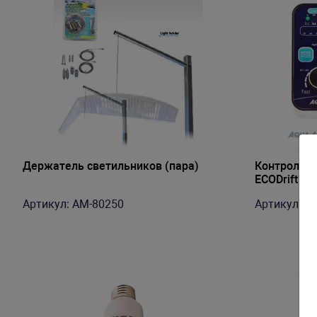
Держатель светильников (пара)
Контроллер
ECODrift 2-
Артикул: AM-80250
Артикул: A