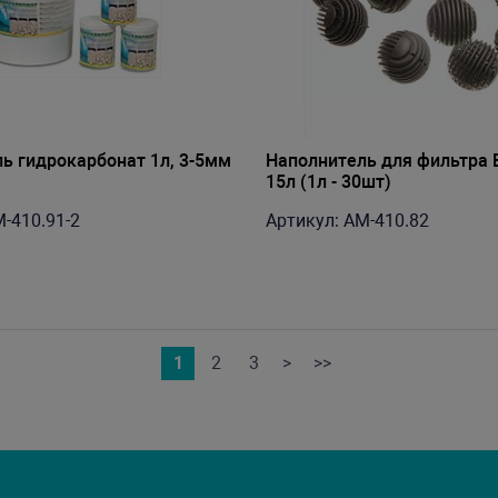
ь гидрокарбонат 1л, 3-5мм
Наполнитель для фильтра B
15л (1л - 30шт)
-410.91-2
Артикул: AM-410.82
1
2
3
>
>>