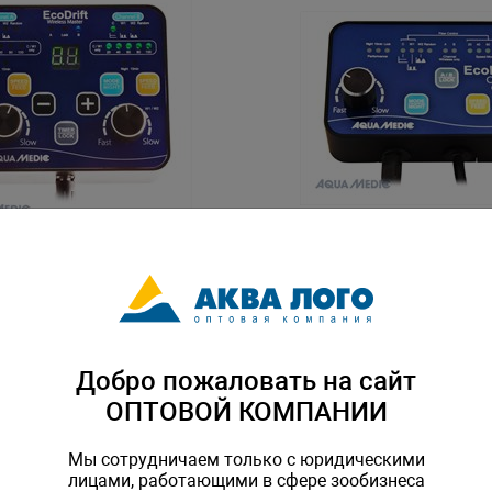
 беспроводной для помп
Контроллер для помп ECODri
х канальный
M-103.600
Артикул: AM-103.601
Добро пожаловать на сайт
ОПТОВОЙ КОМПАНИИ
Мы сотрудничаем только с юридическими
лицами, работающими в сфере зообизнеса