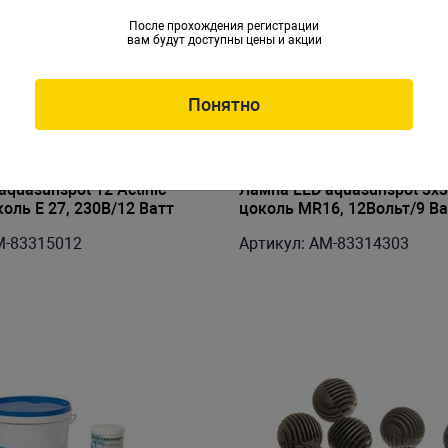
После прохождения регистрации
вам будут доступны цены и акции
Понятно
quasunspot 12 Actinic
Лампа LED aquasunspot 3х
коль Е 27, 230В/12 Ватт
цоколь MR16, 12Вольт/9 Ва
M-83315012
Артикул: AM-83314303