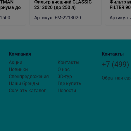
ATMAN
Фильтр внешний CLASSIC
Фильтр в
ариума до
2213020 (до 250 л)
FILTER 90
00 л/ч, 4-
1500
Артикул:
EM-2213020
Артикул:
Компания
Контакты
Акции
Контакты
+7 (499)
Новинки
О нас
Спецпредложения
3D-тур
Обратная св
Наши бренды
Где купить
Скачать каталог
Новости