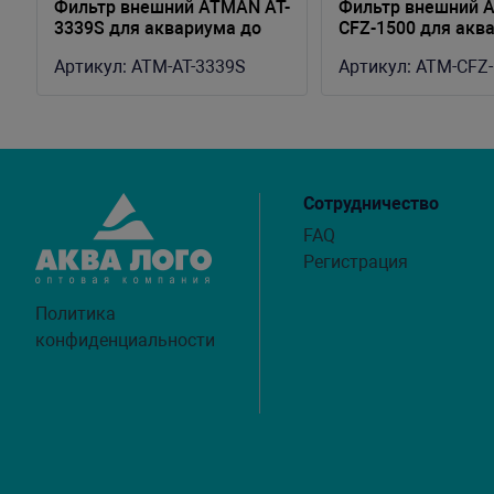
Фильтр внешний ATMAN AT-
Фильтр внешний 
3339S для аквариума до
CFZ-1500 для акв
600 литров, 1800 л/ч, 27W
250 литров, 450-12
Артикул:
ATM-AT-3339S
Артикул:
ATM-CFZ-
22W, 3 корзины
Сотрудничество
FAQ
Регистрация
Политика
конфиденциальности