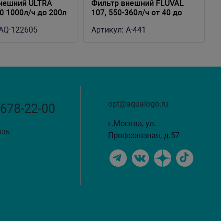
нешний ULTRA
Фильтр внешний FLUVAL
0 1000л/ч до 200л
107, 550-360л/ч от 40 до
130л
AQ-122605
Артикул:
A-441
opt@aqualogo.ru
 678-22-00
г.Москва, ул.
язь
Профсоюзная, д.57