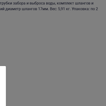
 трубки забора и выброса воды, комплект шлангов и
ий диаметр шлангов 17мм. Вес: 5,91 кг. Упаковка: по 2