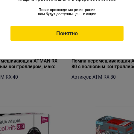
После прохождения регистрации
вам будут доступны цены и акции
Понятно
емешивающая ATMAN RX-
Помпа перемешивающая A
вым контроллером, макс.
80 с волновым контроллер
8000 л/ч
TM-RX-40
Артикул: ATM-RX-80