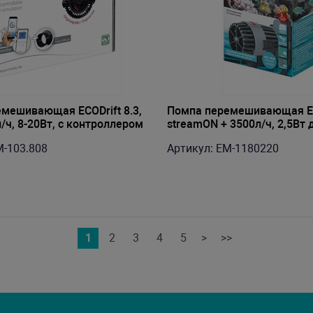
мешивающая ECODrift 8.3,
Помпа перемешивающая 
/ч, 8-20Вт, с контроллером
streamON + 3500л/ч, 2,5Вт 
ым держателем
аквариумов от 35 до 200 л
M-103.808
Артикул: EM-1180220
1
2
3
4
5
>
>>