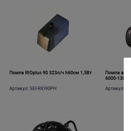
Помпа RIOplus 90 323л/ч h60см 1,5Bт
Помпа волн
6000-13000
Артикул: SEI-RIO90PH
Артикул: S