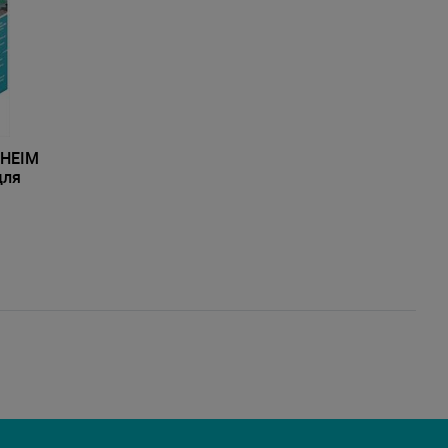
EHEIM
для