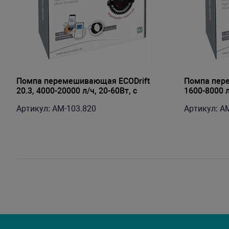
Помпа перемешивающая ECODrift
Помпа пере
20.3, 4000-20000 л/ч, 20-60Вт, с
1600-8000 л
контроллером и магнитным
и магнитн
Артикул: AM-103.820
Артикул: A
держателем