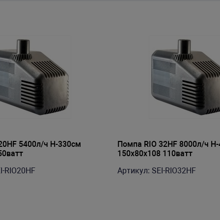
20HF 5400л/ч H-330см
Помпа RIO 32HF 8000л/ч H
50ватт
150х80х108 110ватт
I-RIO20HF
Артикул: SEI-RIO32HF