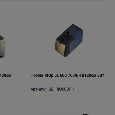
-430см
Помпа RIOplus 600 760л/ч h120см 6Bт
Артикул: SEI-RIO600PH