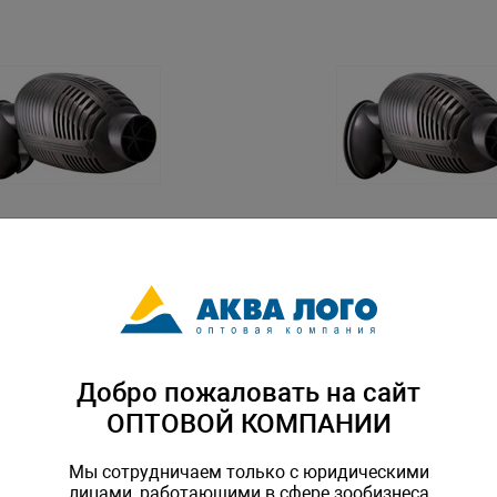
овая Seio Wave W120,
Помпа волновая Seio Wave 
 л/ч
8000 л/ч
EI-W120
Артикул: SEI-W90
Добро пожаловать на сайт
ОПТОВОЙ КОМПАНИИ
Мы сотрудничаем только с юридическими
лицами, работающими в сфере зообизнеса