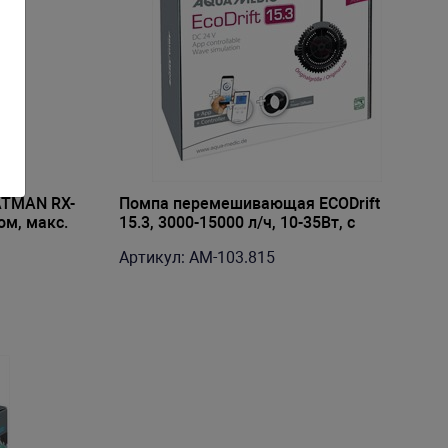
TMAN RX-
Помпа перемешивающая ECODrift
ом, макс.
15.3, 3000-15000 л/ч, 10-35Вт, с
контроллером и магнитным
Артикул: AM-103.815
держателем