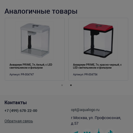
Аналогичные товары
Аквариум PRIME, 7л, белый, с LED
Аквариум PRIME, 7л, красно-черный, с
светильником и фильтром
LED светильником и фильтром
Артикул:
PR-004747
Артикул:
PR-004754
Контакты
opt@aqualogo.ru
+7 (499) 678-22-00
г.Москва, ул. Профсоюзная,
Обратная связь
д.57