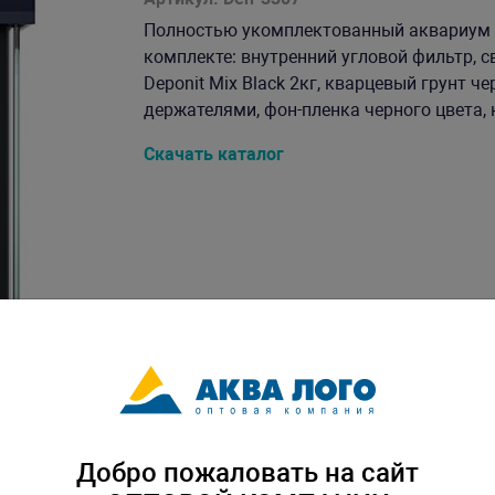
Полностью укомплектованный аквариум D
комплекте: внутренний угловой фильтр, 
Deponit Mix Black 2кг, кварцевый грунт че
держателями, фон-пленка черного цвета, к
Скачать каталог
Добро пожаловать на сайт