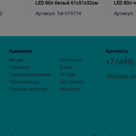
LED 80л белый 61x51x32см
LED 80л 
61x51x32
2
Артикул:
Tet-319714
Артикул:
Компания
Контакты
Акции
Контакты
+7 (499)
Новинки
О нас
Спецпредложения
3D-тур
Обратная св
Наши бренды
Где купить
Скачать каталог
Новости