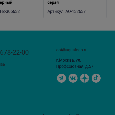
черный
серая
см
Tet-305632
Артикул:
AQ-132637
opt@aqualogo.ru
 678-22-00
г.Москва, ул.
язь
Профсоюзная, д.57