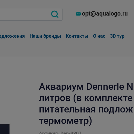
opt@aqualogo.ru
едложения
Наши бренды
Контакты
О нас
3D тур
Аквариум Dennerle N
литров (в комплекте
питательная подложк
термометр)
Артикул: Den-3307