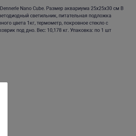
ennerle Nano Cube. Размер аквариума 25х25х30 см В
светодиодный светильник, питательная подложка
рного цвета 1кг, термометр, покровное стекло с
оврик под дно. Вес: 10,178 кг. Упаковка: по 1 шт