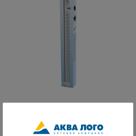
Артикул: Tet-293274
Аквариумный светильник обеспечивает простой переход на
современные, экологичные LED технологиям Простая замена
светильников T5 и T8 с помощью различных адаптеров Можно
удлинить на максимально 6 см с помощью адаптеров T5/T8 Высокий
показатель люменов обеспечивает яркое, практически дневное