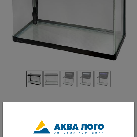
Артикул: ATM-XR-600B
Аквариум Atman серии XR- это классические прямоугольные аквариумы
изготовленные из тайваньского стекла. Облицовка изготовлена из
экологически чистого пластика. Аквариум имеет П-образное переднее
стекло, благодаря чему спереди отсутствуют швы и аквариум
визуально становятся больше. Прочная крышка защитит ваш