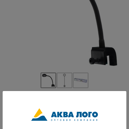
Артикул: GL-343032
Миниатюрный, лёгкий и стильный светильник GLOXY Q2 LED MARINE
отлично подойдёт для рифового наноаквариума. В светильнике
используются высококачественные светодиоды. Алюминиевый корпус
обеспечивает эффективную теплоотдачу. Металлический спиральный