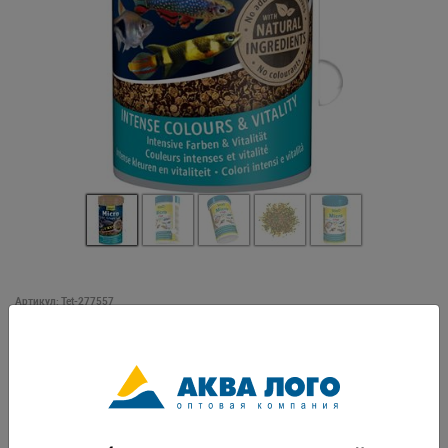
Артикул: Tet-277557
Корм в виде чипсов с питательными веществами высокого качества,
специально подобранными для потребностей декоративных рыб
небольшого размера. Сбалансированная формула сочетает
ингредиенты растительного и животного происхождения. .Красные
чипсы содержат каротиноиды для усиления яркости естественной
окраски. Зеленые чипсы содержат растительные ингредиенты для
поддержания здоровья и жизненных сил. Маленькие чипсы быстро