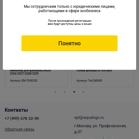
Мы сотрудничаем только с юридическими лицами,
работающими в сфере зообизнеса
Аналогичные товары
После прохождения регистрации
вам будут доступны цены и акции
Понятно
Импеллер для фильтров EHEIM
Голова фильтра EX 600 plus
2226/2227/2228/2229
Артикул:
EM-7656200
Артикул:
Tet-240650
Контакты
opt@aqualogo.ru
+7 (499) 678-22-00
г.Москва, ул. Профсоюзная,
Обратная связь
д.57