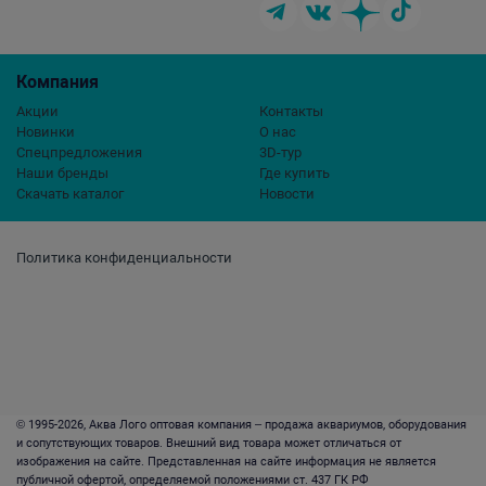
Компания
Акции
Контакты
Новинки
О нас
Спецпредложения
3D-тур
Наши бренды
Где купить
Скачать каталог
Новости
Политика конфиденциальности
© 1995-2026, Аква Лого оптовая компания – продажа аквариумов, оборудования
и сопутствующих товаров. Внешний вид товара может отличаться от
изображения на сайте. Представленная на сайте информация не является
публичной офертой, определяемой положениями ст. 437 ГК РФ