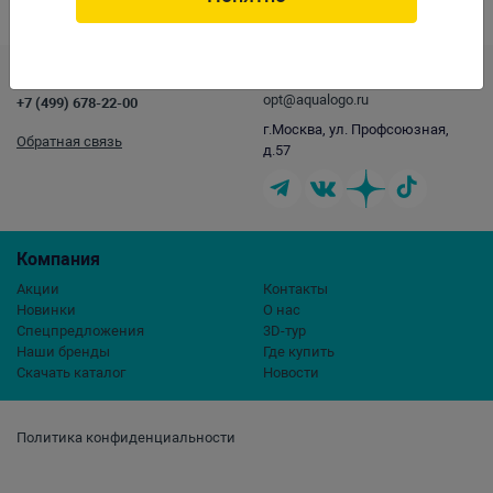
Скачать каталог
Контакты
opt@aqualogo.ru
+7 (499) 678-22-00
г.Москва, ул. Профсоюзная,
Обратная связь
д.57
Компания
Акции
Контакты
Новинки
О нас
Спецпредложения
3D-тур
Наши бренды
Где купить
Скачать каталог
Новости
Политика конфиденциальности