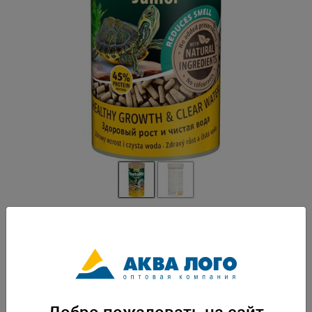
Артикул: Tet-315747
Высококачественный сбалансированный питательный корм для
молодых водных черепах. Богат высококачественными протеинами и
содержит кальций и фосфор в оптимальном соотношении для
поддержания здорового роста. Оптимальное соотношение кальция и
фосфора для здорового формирования панциря и костей. Уменьшает