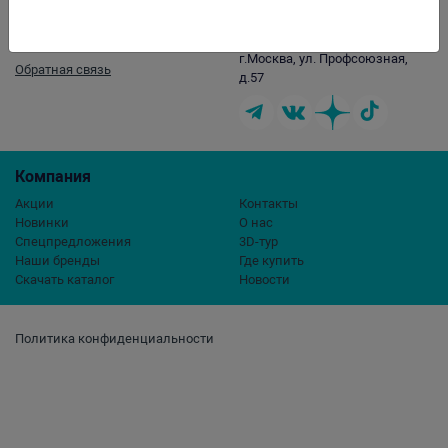
Контакты
opt@aqualogo.ru
+7 (499) 678-22-00
г.Москва, ул. Профсоюзная,
Обратная связь
д.57
Компания
Акции
Контакты
Новинки
О нас
Спецпредложения
3D-тур
Наши бренды
Где купить
Скачать каталог
Новости
Политика конфиденциальности