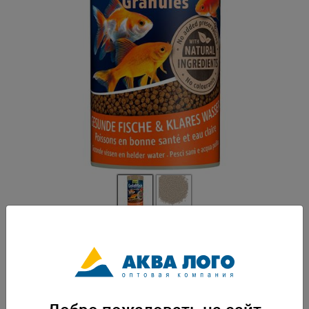
Артикул: Tet-739901
Корм разработанный на основе новой формулы BioActive для всех
видов золотых рыбок. -палочки долго остаются плавать на
поверхность воды -высокое содержание водорослей спирулины
обеспечивает богатство естественной краски и усиливает