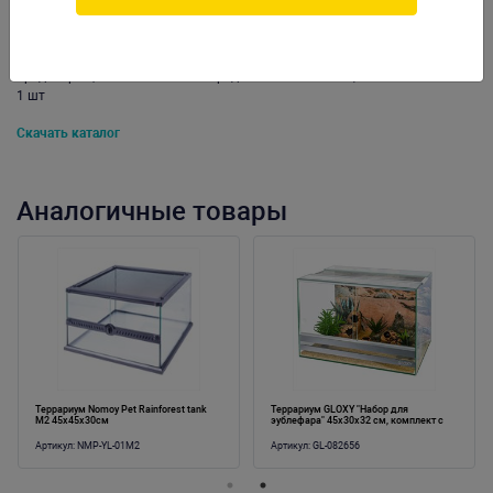
водопады, нагревательные камни и др.) и создаёт дополнительные
возможности для лазанья животных. запатентованная система
вентиляции обеспечивает оптимальный воздухообмен и
предотвращает запотевание переднего стекла. Вес: 6,5 кг. Упаковка: по
1 шт
Скачать каталог
Аналогичные товары
Террариум Nomoy Pet Rainforest tank
Террариум GLOXY "Набор для
M2 45х45х30см
эублефара" 45х30х32 см, комплект с
оборудованием и декорациями
Артикул:
NMP-YL-01M2
Артикул:
GL-082656