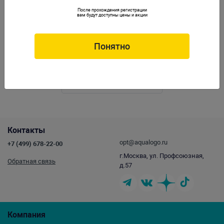
После прохождения регистрации
вам будут доступны цены и акции
Понятно
Ротор для помпы AQ-2000S
Артикул:
OC-117129
Контакты
opt@aqualogo.ru
+7 (499) 678-22-00
г.Москва, ул. Профсоюзная,
Обратная связь
д.57
Компания