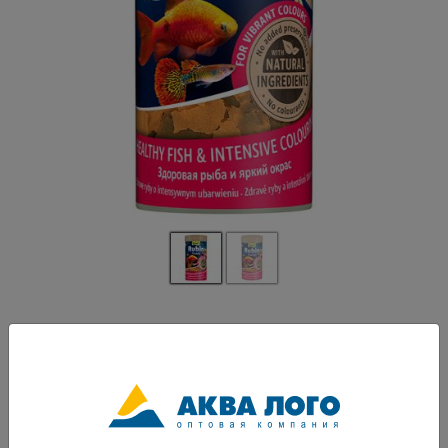
Артикул: Tet-767362
Корм в виде хлопьев с натуральными добавками для усиления
естественной окраски рыб. -содержит специально отобранное
натуральное сырьё без использования гормональных элементов
-придает яркость естественной окраске рыб -результат кормления
заметен уже через 2 недели -содержит полноценный сбалансированный