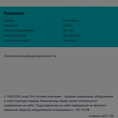
Компания
Акции
Контакты
Новинки
О нас
Спецпредложения
3D-тур
Наши бренды
Где купить
Скачать каталог
Новости
Политика конфиденциальности
© 1995-2026, Аква Лого оптовая компания – продажа аквариумов, оборудования
и сопутствующих товаров. Внешний вид товара может отличаться от
изображения на сайте. Представленная на сайте информация не является
публичной офертой, определяемой положениями ст. 437 ГК РФ
создание сайта
- TXL