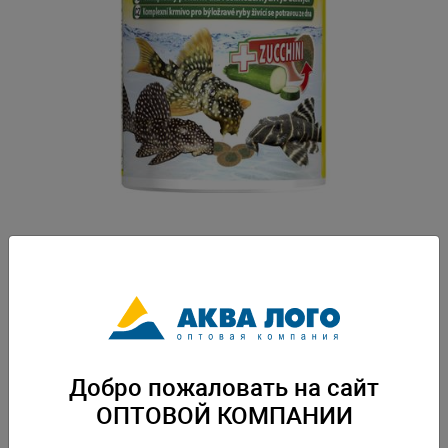
Артикул: Tet-198951
Основной корм для травоядных сомиков -плотные пластинки с
содержанием спирулины для донных сомиков ( таких как например
Анцитрус, Плекостомус ). -пластинки медленно растворяются, позволяя
сомикам кормиться ими и не загрязняют воду -форма и состав
пластинок полностью соответствуют требованиям травоядных
сомиков. Вес: 0,042 кг. Упаковка: по 6 шт
Добро пожаловать на сайт
Скачать каталог
ОПТОВОЙ КОМПАНИИ