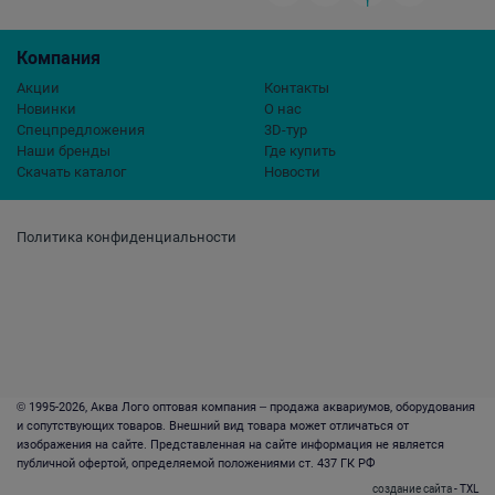
Компания
Акции
Контакты
Новинки
О нас
Спецпредложения
3D-тур
Наши бренды
Где купить
Скачать каталог
Новости
Политика конфиденциальности
© 1995-2026, Аква Лого оптовая компания – продажа аквариумов, оборудования
и сопутствующих товаров. Внешний вид товара может отличаться от
изображения на сайте. Представленная на сайте информация не является
публичной офертой, определяемой положениями ст. 437 ГК РФ
создание сайта
- TXL