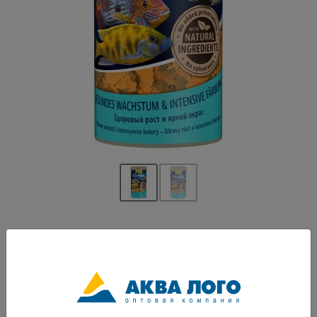
Артикул: Tet-139985
Основной корм в виде крупных хлопьев для всех видов цихлид и других
крупных декоративных рыб. -легко усваивается организмом рыб
-высокое содержание протеинов и растительных питательных веществ
-состав корма полностью соответствует потребностям организма
цихлид в потреблении протеинов и специальных аминокислот -размер