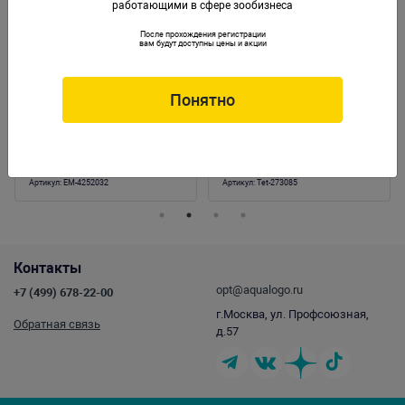
работающими в сфере зообизнеса
После прохождения регистрации
вам будут доступны цены и акции
Понятно
Светильник EHEIM powerLED+ marine
Светильник Tetronic LED ProLine 580,
hybrid 14000К 487мм 14,8W без блока
19Вт, длина 82см
питания
Артикул:
EM-4252032
Артикул:
Tet-273085
Контакты
opt@aqualogo.ru
+7 (499) 678-22-00
г.Москва, ул. Профсоюзная,
Обратная связь
д.57