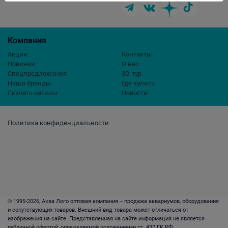
Компания
Акции
Контакты
Новинки
О нас
Спецпредложения
3D-тур
Наши бренды
Где купить
Скачать каталог
Новости
Политика конфиденциальности
© 1995-2026, Аква Лого оптовая компания – продажа аквариумов, оборудования
и сопутствующих товаров. Внешний вид товара может отличаться от
изображения на сайте. Представленная на сайте информация не является
публичной офертой, определяемой положениями ст. 437 ГК РФ