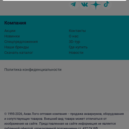
Компания
Акции
Контакты
Новинки
О нас
Спецпредложения
3D-тур
Наши бренды
Где купить
Скачать каталог
Новости
Политика конфиденциальности
© 1995-2026, Аква Лого оптовая компания – продажа аквариумов, оборудования
и сопутствующих товаров. Внешний вид товара может отличаться от
изображения на сайте. Представленная на сайте информация не является
публичной офертой, определяемой положениями ст. 437 ГК РФ