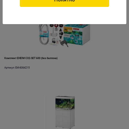
Комплект EHEIM CO2-SET 600 (без баллона)
Артикул: EM-6064215