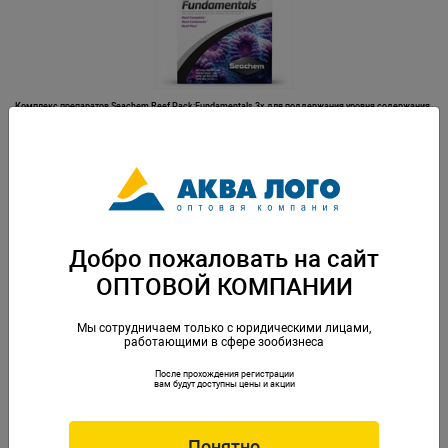
Комплекс препаратов Seachem Reef Pack:Fundamentals 3x для поддержания уровня содержания
микро- и макроэлементов, 100мл
Артикул: SCH-1335
Добро пожаловать на сайт
ОПТОВОЙ КОМПАНИИ
Мы сотрудничаем только с юридическими лицами,
работающими в сфере зообизнеса
После прохождения регистрации
Комплект EHEIM CO2-SET 600 (без баллона и э/м клапана)
вам будут доступны цены и акции
Артикул: EM-6063500
Понятно