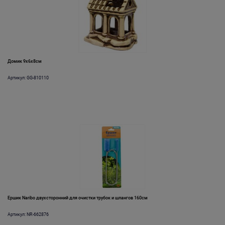
Домик 9x6x8см
Артикул: GG-810110
Ершик Naribo двухсторонний для очистки трубок и шлангов 160см
Артикул: NR-662876