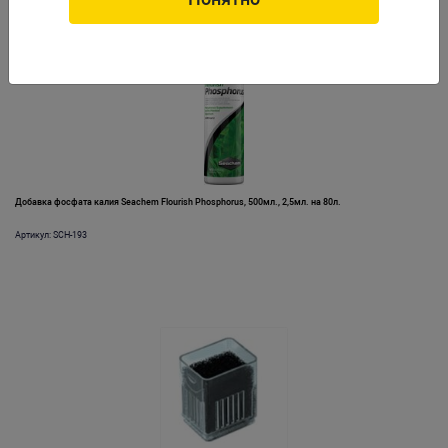
Добавка фосфата калия Seachem Flourish Phosphorus, 500мл., 2,5мл. на 80л.
Артикул: SCH-193