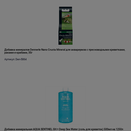
Добавка минералов Dennerle Nano Crusta Mineral для аквариумов с пресноводными креветками,
раками и крабами, 35г
Артикул: Den-5864
Добавка минеральная AQUA SENTINEL GH + Deep Sea Water (соль для креветок) 500мл на 1250л