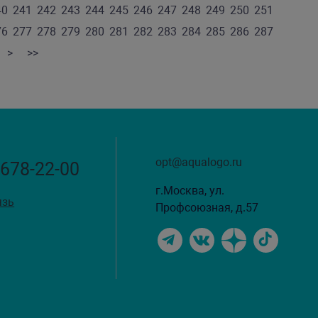
40
241
242
243
244
245
246
247
248
249
250
251
76
277
278
279
280
281
282
283
284
285
286
287
>
>>
opt@aqualogo.ru
 678-22-00
г.Москва, ул.
язь
Профсоюзная, д.57