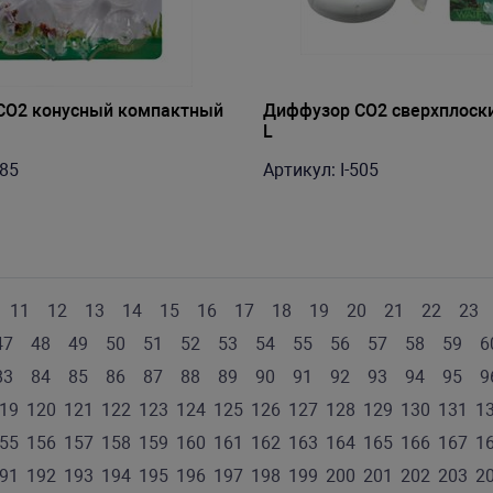
СО2 конусный компактный
Диффузор СО2 сверхплоск
L
685
Артикул: I-505
11
12
13
14
15
16
17
18
19
20
21
22
23
47
48
49
50
51
52
53
54
55
56
57
58
59
6
83
84
85
86
87
88
89
90
91
92
93
94
95
9
19
120
121
122
123
124
125
126
127
128
129
130
131
1
55
156
157
158
159
160
161
162
163
164
165
166
167
1
91
192
193
194
195
196
197
198
199
200
201
202
203
2