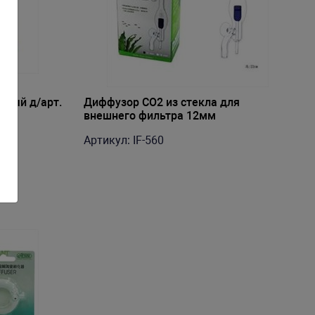
ьный д/арт.
Диффузор СО2 из стекла для
внешнего фильтра 12мм
Артикул: IF-560