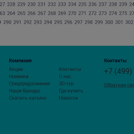
27
228
229
230
231
232
233
234
235
236
237
238
239
2
63
264
265
266
267
268
269
270
271
272
273
274
275
2
9
290
291
292
293
294
295
296
297
298
299
300
301
302
Компания
Контакты
Акции
Контакты
+7 (499)
Новинки
О нас
Спецпредложения
3D-тур
Обратная св
Наши бренды
Где купить
Скачать каталог
Новости