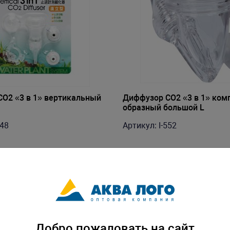
О2 «3 в 1» вертикальный
Диффузор СО2 «3 в 1» ком
образный большой L
548
Артикул: I-552
Добро пожаловать на сайт