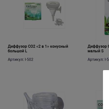
Диффузор СО2 «2 в 1» конусный
Диффузор С
большой L
малый S
Артикул: I-502
Артикул: I-