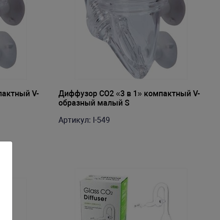
пактный V-
Диффузор СО2 «3 в 1» компактный V-
образный малый S
Артикул: I-549