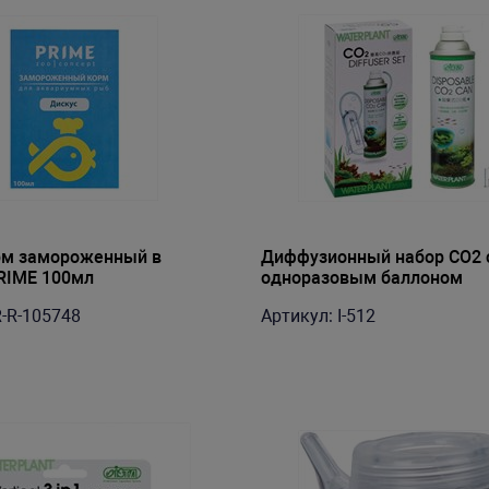
рм замороженный в
Диффузионный набор CO2 
RIME 100мл
одноразовым баллоном
R-R-105748
Артикул: I-512