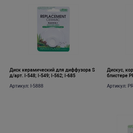
Диск керамический для диффузора S
Дискус, ко
д/арт. I-548; I-549; I-562; I-685
блистере P
Артикул: I-5888
Артикул: P