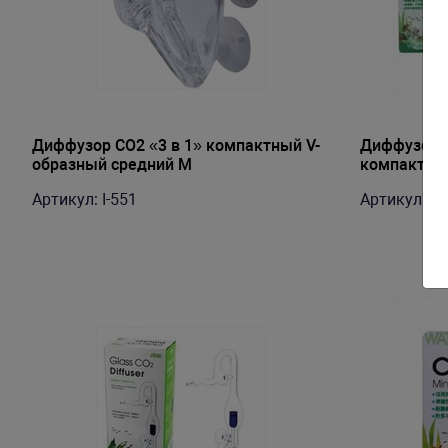
Диффузор СО2 «3 в 1» компактный V-
Диффузор 
образный средний М
компактны
Артикул: I-551
Артикул: I-