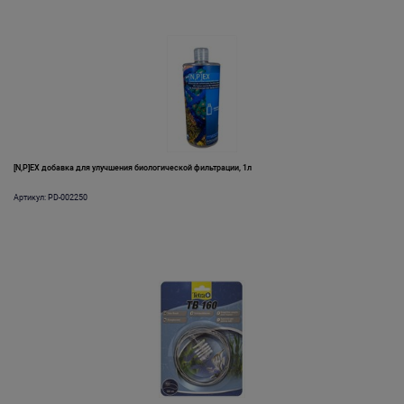
[N,P]EX добавка для улучшения биологической фильтрации, 1л
Артикул: PD-002250