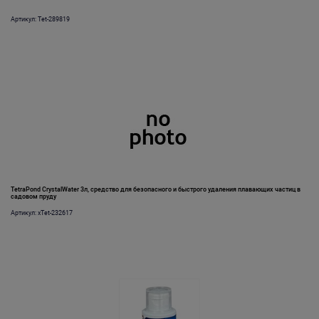
Артикул: Tet-289819
TetraPond CrystalWater 3л, средство для безопасного и быстрого удаления плавающих частиц в
садовом пруду
Артикул: хTet-232617