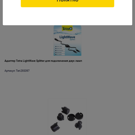
Адаптер Tetra LightWave Splitter для подключения двух ламп
Артикул: Tet-293397