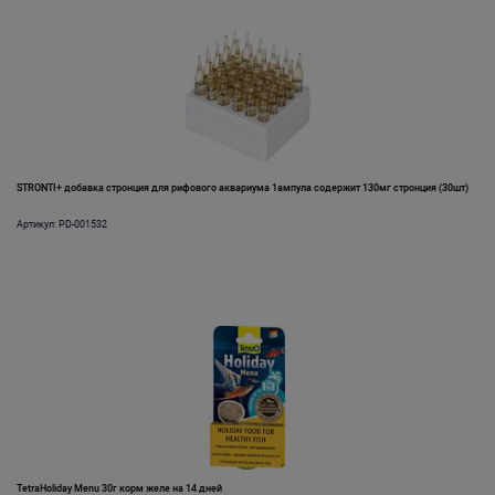
STRONTI+ добавка стронция для рифового аквариума 1ампула содержит 130мг стронция (30шт)
Артикул: PD-001532
TetraHoliday Menu 30г корм желе на 14 дней