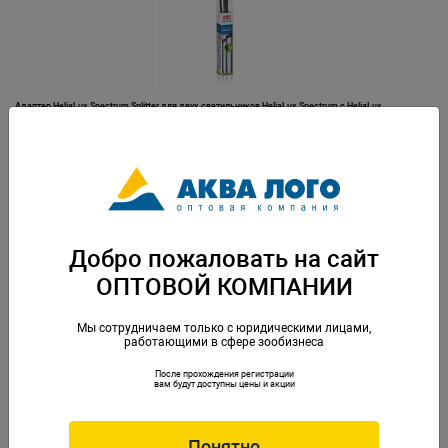
Адаптер HeliaLux Spectrum Splitter для двух светильников HeliaLux Spectrum с HeliaLux
SmartControl
Артикул: Juw-48998
Добро пожаловать на сайт
ОПТОВОЙ КОМПАНИИ
Мы сотрудничаем только с юридическими лицами,
работающими в сфере зообизнеса
После прохождения регистрации
Адаптер HeliaLux Splitter LED для двух светильников HeliaLux с HeliaLux SmartControl.
вам будут доступны цены и акции
Артикул: Juw-48997
Понятно