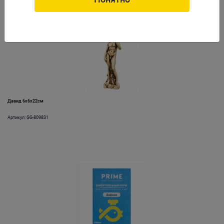
Давид 6x6x22см
Артикул: GG-809831