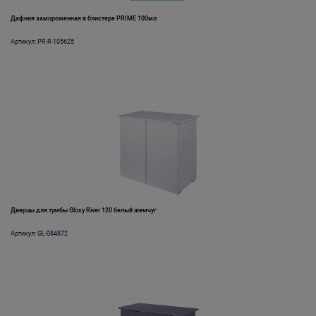
Дафния замороженная в блистере PRIME 100мл
Артикул: PR-R-105625
Дверцы для тумбы Gloxy River 120 белый жемчуг
Артикул: GL-084872