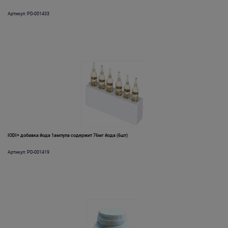
Артикул: PD-001433
IODI+ добавка йода 1ампула содержит 76мг йода (6шт)
Артикул: PD-001419