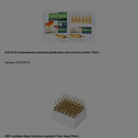
Gold`Activ кондиционер водопроводной воды для золотых рыбок (12шт)
Артикул: PD-006513
IODI+ добавка йода 1ампула содержит 76мг йода (30шт)