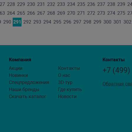
27
228
229
230
231
232
233
234
235
236
237
238
239
2
63
264
265
266
267
268
269
270
271
272
273
274
275
2
9
290
291
292
293
294
295
296
297
298
299
300
301
302
Компания
Контакты
Акции
Контакты
+7 (499)
Новинки
О нас
Спецпредложения
3D-тур
Обратная св
Наши бренды
Где купить
Скачать каталог
Новости