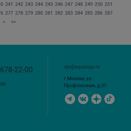
40
241
242
243
244
245
246
247
248
249
250
251
76
277
278
279
280
281
282
283
284
285
286
287
>
>>
opt@aqualogo.ru
 678-22-00
г.Москва, ул.
язь
Профсоюзная, д.57