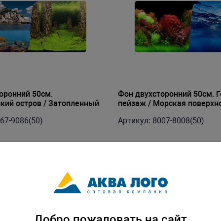
оронний 50см.
Фон двухсторонний 50см. 
кий остров / Затопленный
пейзаж / Морская поверхно
 в рулоне)
15м в рулоне)
67-9086(50)
Артикул: 8007-8008(50)
Добро пожаловать на сайт