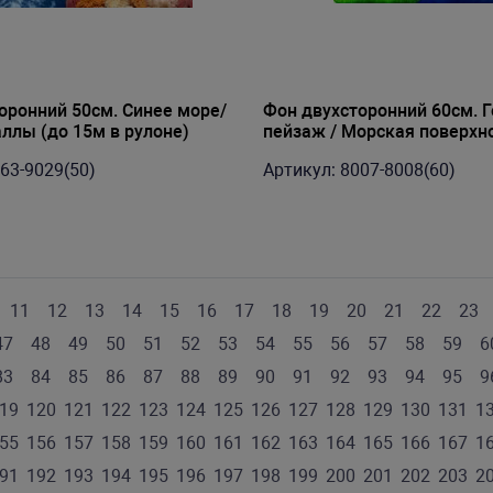
оронний 50см. Синее море/
Фон двухсторонний 60см. 
ллы (до 15м в рулоне)
пейзаж / Морская поверхно
15м в рулоне)
63-9029(50)
Артикул: 8007-8008(60)
11
12
13
14
15
16
17
18
19
20
21
22
23
47
48
49
50
51
52
53
54
55
56
57
58
59
6
83
84
85
86
87
88
89
90
91
92
93
94
95
9
19
120
121
122
123
124
125
126
127
128
129
130
131
1
55
156
157
158
159
160
161
162
163
164
165
166
167
1
91
192
193
194
195
196
197
198
199
200
201
202
203
2