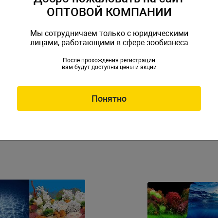
ОПТОВОЙ КОМПАНИИ
Мы сотрудничаем только с юридическими
лицами, работающими в сфере зообизнеса
После прохождения регистрации
вам будут доступны цены и акции
оронний 50см. Коралловый
Фон двухсторонний 50см. К
ительно-каменистый
растениями / Растительн
 15м в рулоне)
(до 15м в рулоне)
06-9022(50)
Артикул: 9084-9085(50)
Понятно