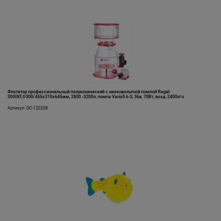
Флотатор профессиональный полуконический с низковольтной помпой Regal-
300INT,Φ300/455х310х645мм, 2800 -3200л, помпа VarioS 6-S, 36в, 70Вт, возд.2400л/ч
Артикул: OC-120208