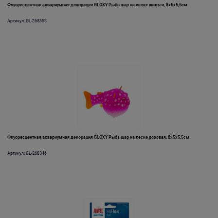
Флуоресцентная аквариумная декорация GLOXY Рыба шар на леске желтая, 8х5х5,5см
Артикул: GL-268353
Флуоресцентная аквариумная декорация GLOXY Рыба шар на леске розовая, 8х5х5,5см
Артикул: GL-268346