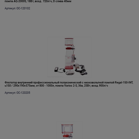
помпа AQ-2000S, 18Вт, возд. 720л/ч, D слива 40мм
Артикул: OC-120102
Флотатор внутренний профессиональный полуконический с низковольтной помпой Regal-150-INT,
ᴓ150 / 290х190х575мм, от 800 - 1000л, помпа Varios 2-S, 36в, 25Вт, возд.900л/ч
Артикул: OC-120205