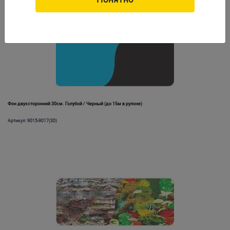
Фон двухсторонний 30см. Голубой / Черный (до 15м в рулоне)
Артикул: 9015-9017(30)