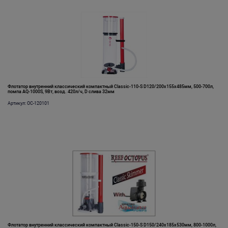
Флотатор внутренний классический компактный Classic-110-S D120/200х155х485мм, 500-700л,
помпа AQ-1000S, 9Вт, возд. 420л/ч, D слива 32мм
Артикул: OC-120101
Флотатор внутренний классический компактный Classic-150-S D150/240х185х530мм, 800-1000л,