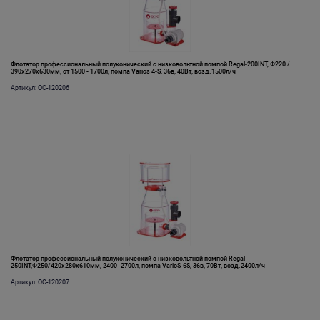
Флотатор профессиональный полуконический с низковольтной помпой Regal-200INT, Φ220 /
390х270х630мм, от 1500 - 1700л, помпа Varios 4-S, 36в, 40Вт, возд.1500л/ч
Артикул: OC-120206
Флотатор профессиональный полуконический с низковольтной помпой Regal-
250INT,Φ250/420х280х610мм, 2400 -2700л, помпа VarioS-6S, 36в, 70Вт, возд.2400л/ч
Артикул: OC-120207