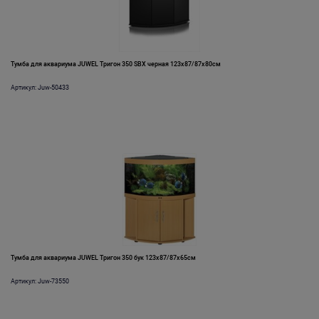
Тумба для аквариума JUWEL Тригон 350 SBX черная 123x87/87x80см
Артикул: Juw-50433
Тумба для аквариума JUWEL Тригон 350 бук 123x87/87x65см
Артикул: Juw-73550