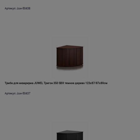
Артикул: Juw-50438
Тумба для аквариума JUWEL Тригон 350 SBX темное дерево 123x87/87x80см
Артикул: Juw-50437