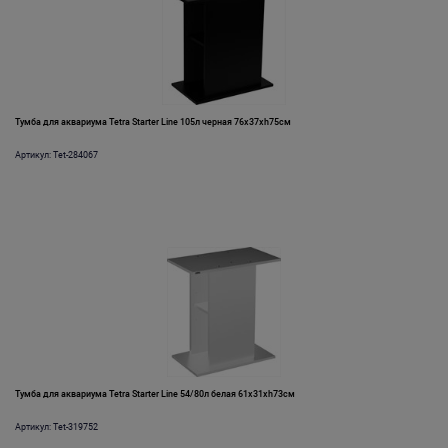
Тумба для аквариума Tetra Starter Line 105л черная 76х37хh75см
Артикул: Tet-284067
Тумба для аквариума Tetra Starter Line 54/80л белая 61х31хh73см
Артикул: Tet-319752