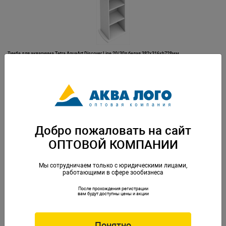
Тумба для аквариума Tetra AquaArt Discover Line 20/30л белая 382x316xh728мм
Артикул: Tet-215221
Добро пожаловать на сайт
ОПТОВОЙ КОМПАНИИ
Мы сотрудничаем только с юридическими лицами,
работающими в сфере зообизнеса
После прохождения регистрации
Тумба для аквариума Tetra AquaArt Discover Line 60л 615х306хh725мм
вам будут доступны цены и акции
Артикул: Tet-173811
Понятно