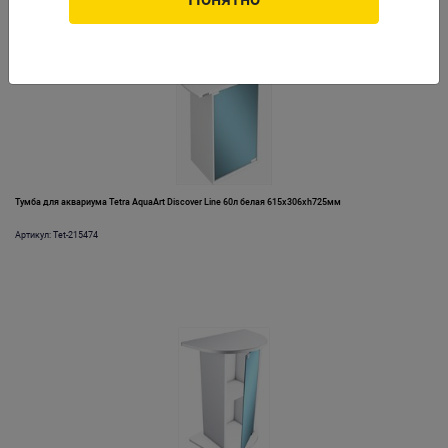
Тумба для аквариума Tetra AquaArt Discover Line 60л белая 615х306хh725мм
Артикул: Tet-215474