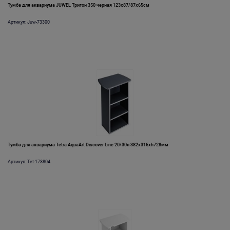
Тумба для аквариума JUWEL Тригон 350 черная 123x87/87x65см
Артикул: Juw-73300
Тумба для аквариума Tetra AquaArt Discover Line 20/30л 382x316xh728мм
Артикул: Tet-173804