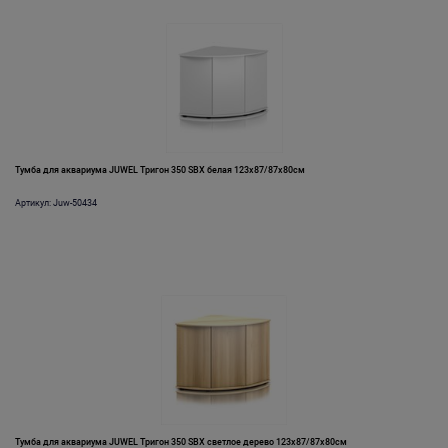
Тумба для аквариума JUWEL Тригон 350 SBX белая 123x87/87x80см
Артикул: Juw-50434
Тумба для аквариума JUWEL Тригон 350 SBX светлое дерево 123x87/87x80см