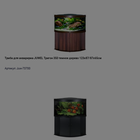
Тумба для аквариума JUWEL Тригон 350 темное дерево 123x87/87x65см
Артикул: Juw-73700