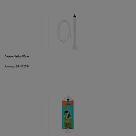
Сифон Naribo 50см
Артикул: NR-662784