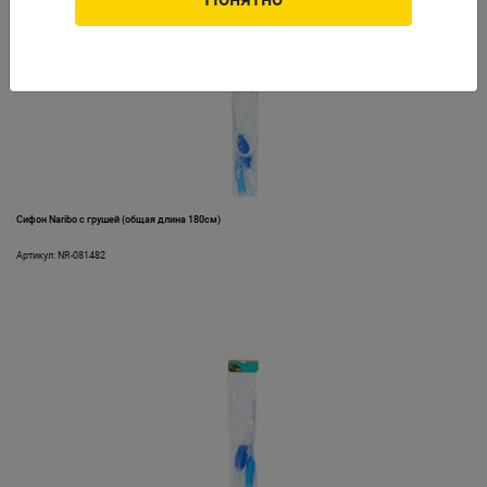
Сифон Naribo с грушей (общая длина 180см)
Артикул: NR-081482