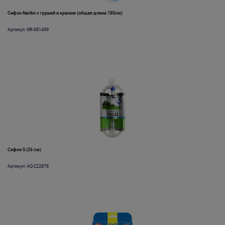
Сифон Naribo с грушей и краном (общая длина 180см)
Артикул: NR-081499
Сифон S (26 см)
Артикул: AQ-222876