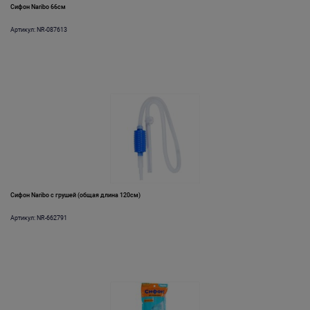
Сифон Naribo 66см
Артикул: NR-087613
Сифон Naribo с грушей (общая длина 120см)
Артикул: NR-662791