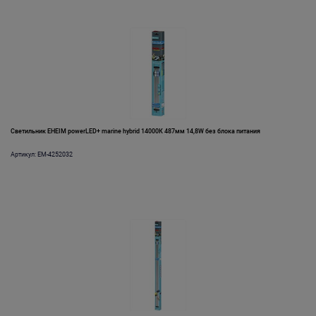
Светильник EHEIM powerLED+ marine hybrid 14000К 487мм 14,8W без блока питания
Артикул: EM-4252032