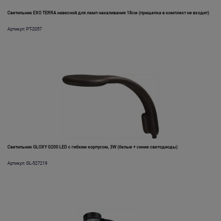
Светильник EXO TERRA навесной для ламп накаливания 18см (прищепка в комплект не входит)
Артикул: PT-2057
Светильник GLOXY G200 LED с гибким корпусом, 3W (белые + синие светодиоды)
Артикул: GL-527219