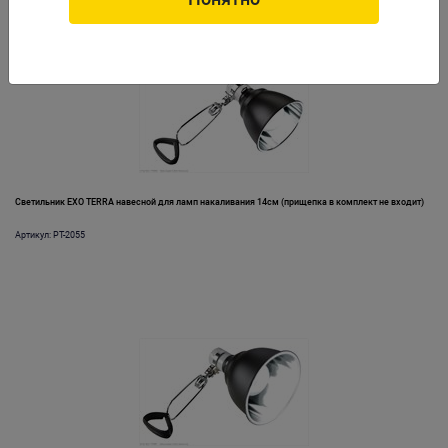
Светильник EXO TERRA навесной для ламп накаливания 14см (прищепка в комплект не входит)
Артикул: PT-2055