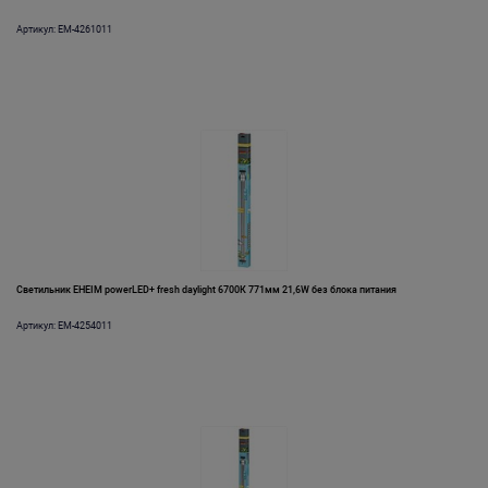
Артикул: EM-4261011
Светильник EHEIM powerLED+ fresh daylight 6700К 771мм 21,6W без блока питания
Артикул: EM-4254011