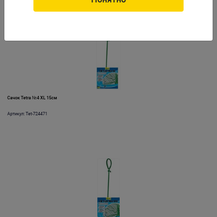
Сачок Tetra №4 XL 15см
Артикул: Tet-724471