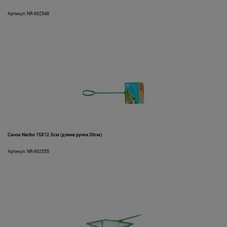
Артикул: NR-662548
Сачок Naribo 15X12.5см (длина ручки 30см)
Артикул: NR-662555