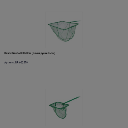
Сачок Naribo 30X23см (длина ручки 35см)
Артикул: NR-662579