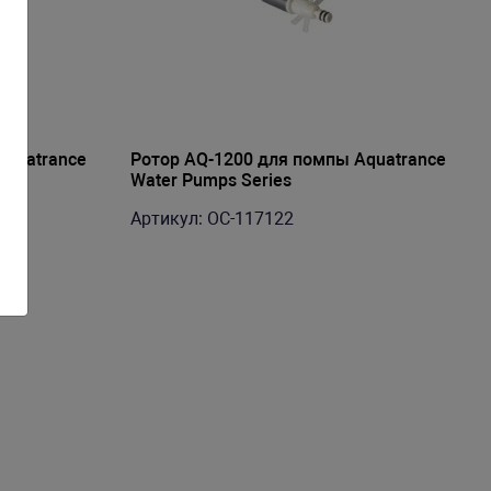
Aquatrance
Ротор AQ-1200 для помпы Aquatrance
Water Pumps Series
Артикул: OC-117122