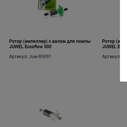
Ротор (импеллер) с валом для помпы
Ротор (имп
JUWEL Eccoflow 500
JUWEL Ecco
Артикул: Juw-85091
Артикул: J