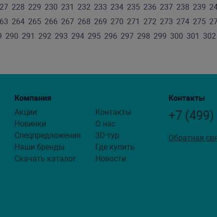
27
228
229
230
231
232
233
234
235
236
237
238
239
2
63
264
265
266
267
268
269
270
271
272
273
274
275
2
9
290
291
292
293
294
295
296
297
298
299
300
301
302
Компания
Контакты
Акции
Контакты
+7 (499)
Новинки
О нас
Спецпредложения
3D-тур
Обратная св
Наши бренды
Где купить
Скачать каталог
Новости