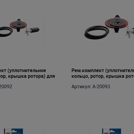
кт (уплотнительное
Рем.комплект (уплотнител
тор, крышка ротора) для
кольцо, ротор, крышка рот
val 306
фильтра Fluval 406
-20092
Артикул: A-20093