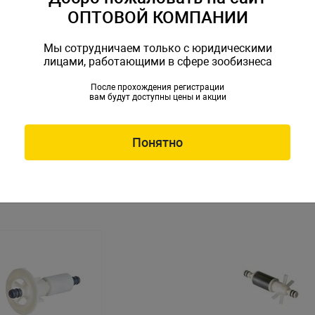
ОПТОВОЙ КОМПАНИИ
Мы сотрудничаем только с юридическими
лицами, работающими в сфере зообизнеса
После прохождения регистрации
вам будут доступны цены и акции
еллер) с валом для помпы
Ротор AQ-1000 для помпы 
flow 600
Water Pumps Series
uw-85093
Артикул: OC-117121
Понятно