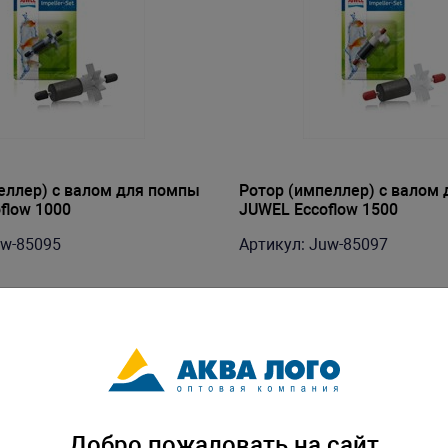
еллер) с валом для помпы
Ротор (импеллер) с валом
flow 1000
JUWEL Eccoflow 1500
uw-85095
Артикул: Juw-85097
Добро пожаловать на сайт