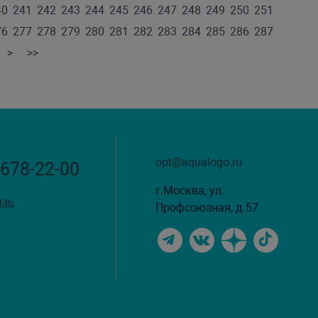
40
241
242
243
244
245
246
247
248
249
250
251
76
277
278
279
280
281
282
283
284
285
286
287
>
>>
opt@aqualogo.ru
 678-22-00
г.Москва, ул.
язь
Профсоюзная, д.57