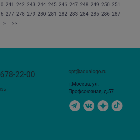
40
241
242
243
244
245
246
247
248
249
250
251
76
277
278
279
280
281
282
283
284
285
286
287
>
>>
opt@aqualogo.ru
 678-22-00
г.Москва, ул.
язь
Профсоюзная, д.57