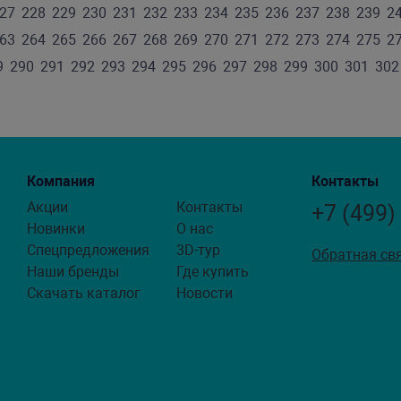
27
228
229
230
231
232
233
234
235
236
237
238
239
2
63
264
265
266
267
268
269
270
271
272
273
274
275
2
9
290
291
292
293
294
295
296
297
298
299
300
301
302
Компания
Контакты
Акции
Контакты
+7 (499)
Новинки
О нас
Спецпредложения
3D-тур
Обратная св
Наши бренды
Где купить
Скачать каталог
Новости