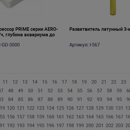
ессор PRIME серии AERO-
Разветвитель латунный 3-
л/ч, глубина аквариума до
рхтихий с функцией очистки
R-GD-3000
Артикул: I-567
11
12
13
14
15
16
17
18
19
20
21
22
23
47
48
49
50
51
52
53
54
55
56
57
58
59
6
83
84
85
86
87
88
89
90
91
92
93
94
95
9
19
120
121
122
123
124
125
126
127
128
129
130
131
1
55
156
157
158
159
160
161
162
163
164
165
166
167
1
91
192
193
194
195
196
197
198
199
200
201
202
203
2