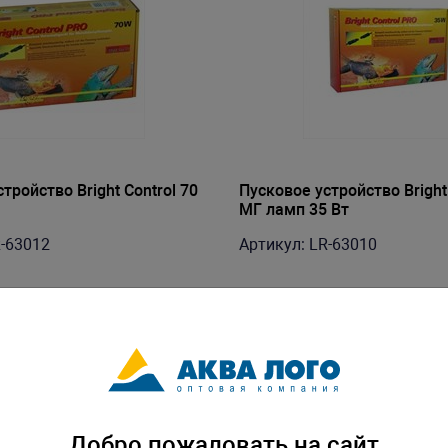
тройство Bright Control 70
Пусковое устройство Bright
МГ ламп 35 Вт
R-63012
Артикул: LR-63010
Добро пожаловать на сайт