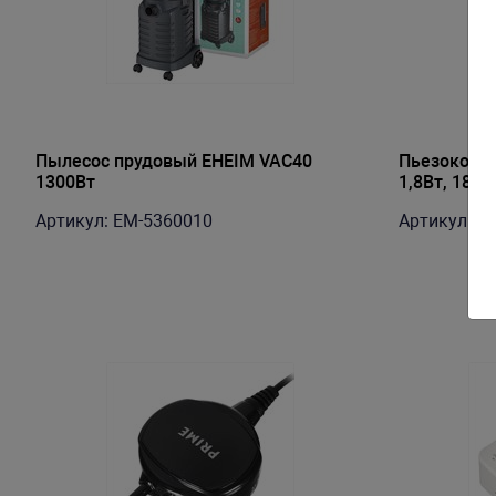
Пылесос прудовый EHEIM VAC40
Пьезокомпр
1300Вт
1,8Вт, 18 л
60см, абс
Артикул: EM-5360010
Артикул: P