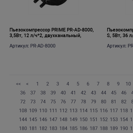
Пьезокомпрессор PRIME PR-AD-8000,
Пьезокомпр
3,5Вт, 12 л/ч*2, двухканальный,
S, 5Вт, 36 
глубина аквариума до 50см,
100см, све
Артикул: PR-AD-8000
Артикул: P
абсолютно бесшумный
воды
<<
<
1
2
3
4
5
6
7
8
9
10
36
37
38
39
40
41
42
43
44
45
46
72
73
74
75
76
77
78
79
80
81
82
108
109
110
111
112
113
114
115
116
117
118
1
144
145
146
147
148
149
150
151
152
153
154
1
180
181
182
183
184
185
186
187
188
189
190
1