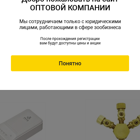
ОПТОВОЙ КОМПАНИИ
Мы сотрудничаем только с юридическими
лицами, работающими в сфере зообизнеса
После прохождения регистрации
вам будут доступны цены и акции
ессор PRIME PR-4104,
Пьезокомпрессор PRIME PR
/ч, глубина аквариума до
3,5Вт, 24 л/ч, глубина акв
олютно бесшумный
100см, абсолютно бесшум
R-4104
Артикул: PR-4113
Понятно