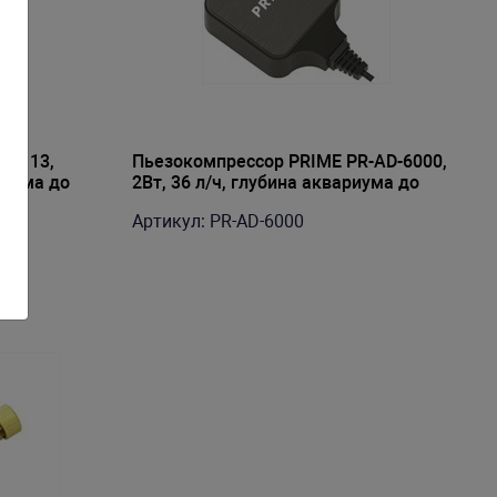
-4113,
Пьезокомпрессор PRIME PR-AD-6000,
ариума до
2Вт, 36 л/ч, глубина аквариума до
ный
70см, абсолютно бесшумный
Артикул: PR-AD-6000