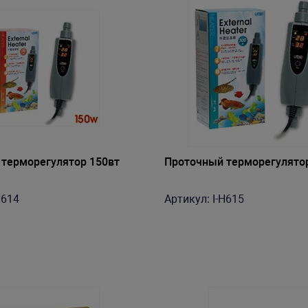
терморегулятор 150вт
Проточный терморегулято
H614
Артикул: I-H615