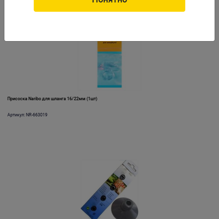
Присоска Naribo для шланга 16/22мм (1шт)
Артикул: NR-663019