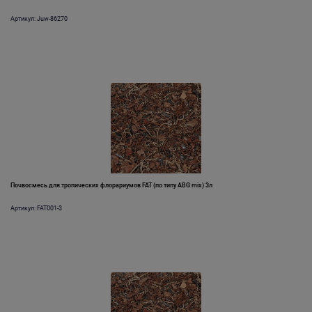
Артикул: Juw-86270
Почвосмесь для тропических флорариумов FAT (по типу ABG mix) 3л
Артикул: FAT001-3