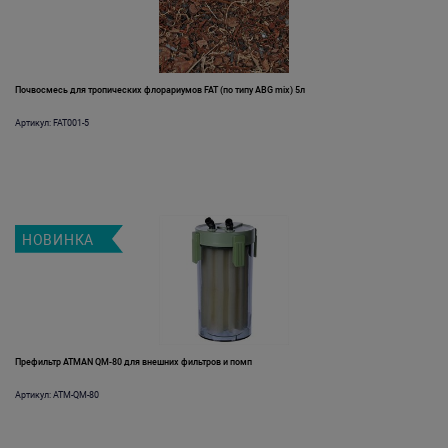
Почвосмесь для тропических флорариумов FAT (по типу ABG mix) 5л
Артикул: FAT001-5
НОВИНКА
Префильтр ATMAN QM-80 для внешних фильтров и помп
Артикул: ATM-QM-80