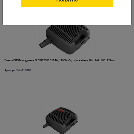
Помпа EHEIM прудовая FLOW12000 110 Вт, 11900 л/ч, h4м, кабель 10м, 267х300х122мм
Артикул: EM-5114010