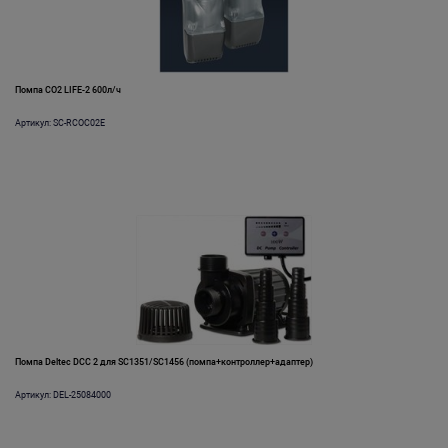
Помпа CO2 LIFE-2 600л/ч
Артикул: SC-RCOC02E
Помпа Deltec DCC 2 для SC1351/SC1456 (помпа+контроллер+адаптер)
Артикул: DEL-25084000