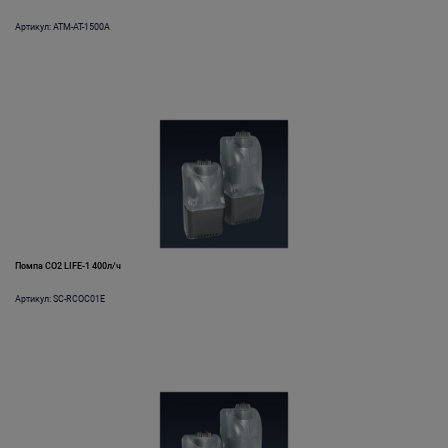
Артикул: ATM-AT-1500A
Помпа CO2 LIFE-1 400л/ч
Артикул: SC-RCOC01E