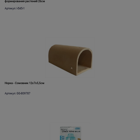
формирования растений 26см
Артикул: I-545-1
Норка - Сомовник 12x7x5,5см
Артикул: GG-809787