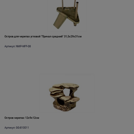
Остров для черепах угловой "Причал средний" 31,5х29х31см
Артикул: NMP-NFF-08
Остров черепах 12x9x12см
Артикул: GG-810011