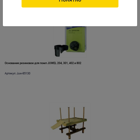
Основание резиновое для помп JUWEL 204, 301, 402 и 802
Артикул: Juw-85130