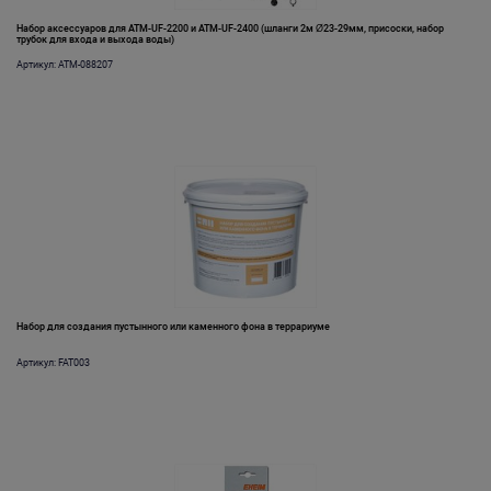
Набор аксессуаров для ATM-UF-2200 и ATM-UF-2400 (шланги 2м Ø23-29мм, присоски, набор
трубок для входа и выхода воды)
Артикул: ATM-088207
Набор для создания пустынного или каменного фона в террариуме
Артикул: FAT003