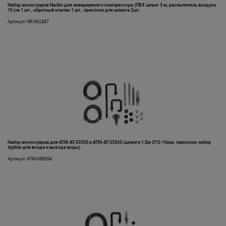
Набор аксессуаров Naribo для аквариумного компрессора (ПВХ шланг 3 м, распылитель воздуха
10 см 1 шт., обратный клапан 1 шт., присоски для шланга 2шт,
Артикул: NR-662487
Набор аксессуаров для ATM-AT-3335S и ATM-AT-3336S (шланги 1,5м Ø12-16мм, присоски, набор
трубок для входа и выхода воды)
Артикул: ATM-088054