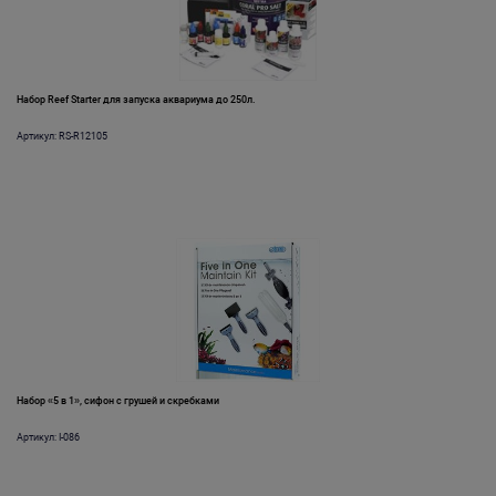
Набор Reef Starter для запуска аквариума до 250л.
Артикул: RS-R12105
Набор «5 в 1», сифон с грушей и скребками
Артикул: I-086