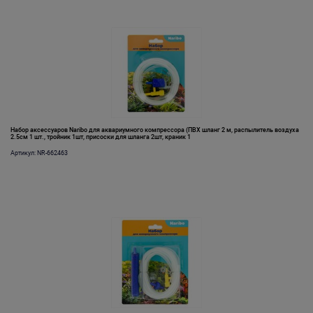
Набор аксессуаров Naribo для аквариумного компрессора (ПВХ шланг 2 м, распылитель воздуха
2.5см 1 шт., тройник 1шт, присоски для шланга 2шт, краник 1
Артикул: NR-662463