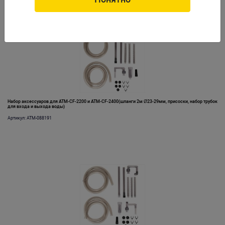
Набор аксессуаров для ATM-CF-2200 и ATM-CF-2400(шланги 2м Ø23-29мм, присоски, набор трубок
для входа и выхода воды)
Артикул: ATM-088191