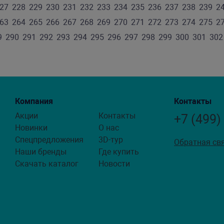
27
228
229
230
231
232
233
234
235
236
237
238
239
2
63
264
265
266
267
268
269
270
271
272
273
274
275
2
9
290
291
292
293
294
295
296
297
298
299
300
301
302
Компания
Контакты
Акции
Контакты
+7 (499)
Новинки
О нас
Спецпредложения
3D-тур
Обратная св
Наши бренды
Где купить
Скачать каталог
Новости