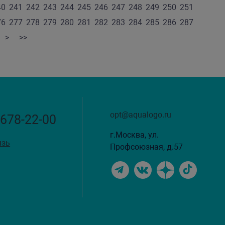
40
241
242
243
244
245
246
247
248
249
250
251
76
277
278
279
280
281
282
283
284
285
286
287
>
>>
opt@aqualogo.ru
 678-22-00
г.Москва, ул.
язь
Профсоюзная, д.57