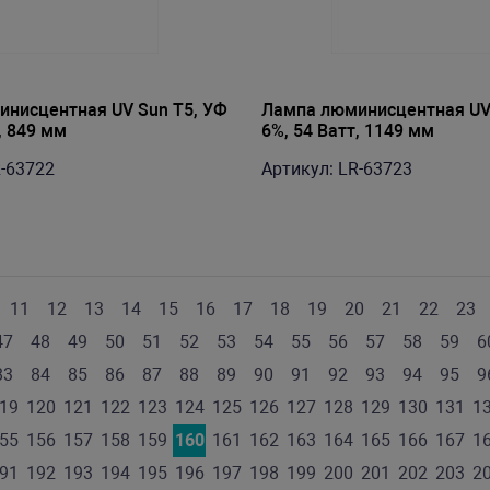
нисцентная UV Sun T5, УФ
Лампа люминисцентная UV 
, 849 мм
6%, 54 Ватт, 1149 мм
R-63722
Артикул: LR-63723
11
12
13
14
15
16
17
18
19
20
21
22
23
47
48
49
50
51
52
53
54
55
56
57
58
59
6
83
84
85
86
87
88
89
90
91
92
93
94
95
9
19
120
121
122
123
124
125
126
127
128
129
130
131
1
55
156
157
158
159
160
161
162
163
164
165
166
167
1
91
192
193
194
195
196
197
198
199
200
201
202
203
2