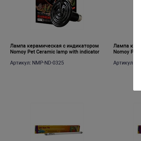
Лампа керамическая с индикатором
Лампа кера
Nomoy Pet Ceramic lamp with indicator
Nomoy Pet C
light 8.5х11см 220В E27 25Вт
light 8.5х1
Артикул: NMP-ND-0325
Артикул: N