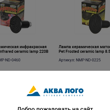
амическая инфракрасная
Лампа керамическая мато
nfrared ceramic lamp 220В
Pet Frosted ceramic lamp 8
5х10.5см
220В E27 25Вт
MP-ND-0460
Артикул: NMP-ND-0225
Добро пожаловать на сайт