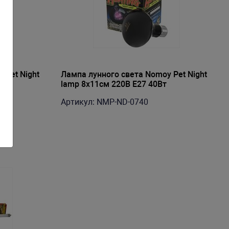
 Pet Night
Лампа лунного света Nomoy Pet Night
lamp 8х11см 220В E27 40Вт
Артикул: NMP-ND-0740