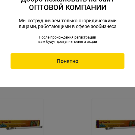
ОПТОВОЙ КОМПАНИИ
Мы сотрудничаем только с юридическими
лицами, работающими в сфере зообизнеса
После прохождения регистрации
вам будут доступны цены и акции
мическая с индикатором
Лампа лунного света Nomoy
eramic lamp with indicator
lamp 8х11см 220В E27 25Вт
1см 220В E27 50Вт
MP-ND-0350
Артикул: NMP-ND-0725
Понятно