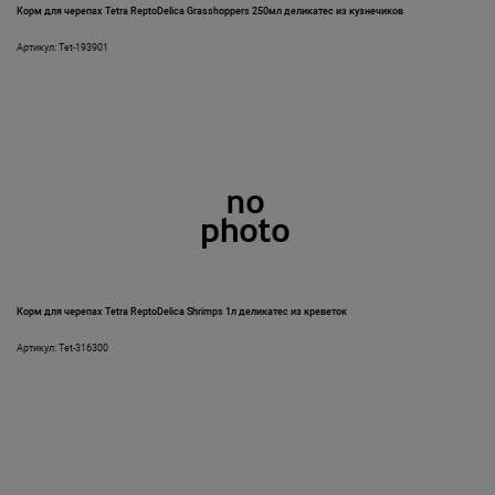
Корм для черепах Tetra ReptoDelica Grasshoppers 250мл деликатес из кузнечиков
Артикул: Tet-193901
Корм для черепах Tetra ReptoDelica Shrimps 1л деликатес из креветок
Артикул: Tet-316300