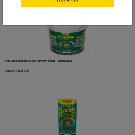
Корм для черепах Tetra ReptoMin Sticks 10л гранулы
Артикул: Tet-201354