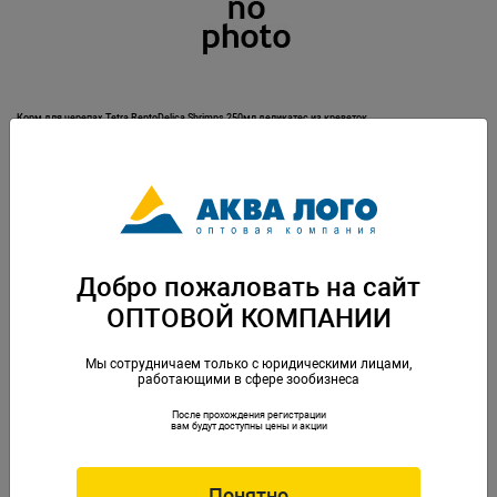
Корм для черепах Tetra ReptoDelica Shrimps 250мл деликатес из креветок
Артикул: Tet-316324
Добро пожаловать на сайт
ОПТОВОЙ КОМПАНИИ
Мы сотрудничаем только с юридическими лицами,
работающими в сфере зообизнеса
После прохождения регистрации
Корм для черепах Tetra ReptoMin Sticks 100мл гранулы
вам будут доступны цены и акции
Артикул: Tet-139862
Понятно