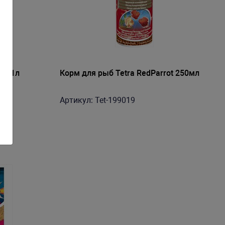
ot 1л
Корм для рыб Tetra RedParrot 250мл
Артикул: Tet-199019