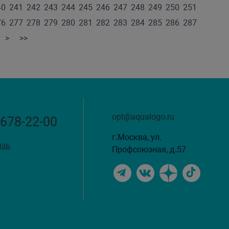
40
241
242
243
244
245
246
247
248
249
250
251
76
277
278
279
280
281
282
283
284
285
286
287
>
>>
opt@aqualogo.ru
 678-22-00
г.Москва, ул.
язь
Профсоюзная, д.57