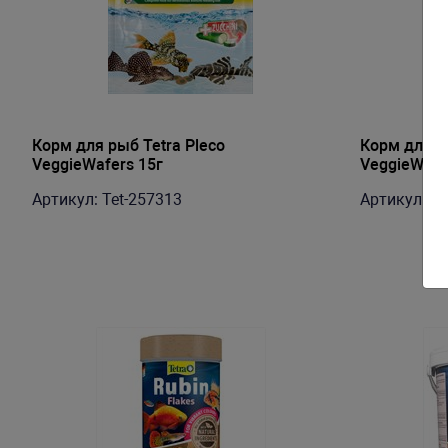
Корм для рыб Tetra Pleco
Корм для ры
VeggieWafers 15г
VeggieWafer
Артикул: Tet-257313
Артикул: Te