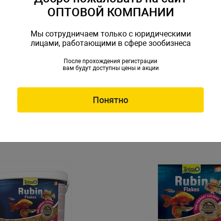
ОПТОВОЙ КОМПАНИИ
Мы сотрудничаем только с юридическими
лицами, работающими в сфере зообизнеса
После прохождения регистрации
вам будут доступны цены и акции
б Tetra Pleco
Корм для рыб Tetra RedParr
s 3,6л (ведро)
t-281882
Артикул: Tet-330276
Понятно