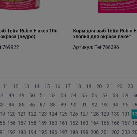
б Tetra Rubin Flakes 10л
Корм для рыб Tetra Rubin F
 окраса (ведро)
хлопья для окраса пакет
t-769922
Артикул: Tet-766396
11
12
13
14
15
16
17
18
19
20
21
22
23
47
48
49
50
51
52
53
54
55
56
57
58
59
6
83
84
85
86
87
88
89
90
91
92
93
94
95
9
19
120
121
122
123
124
125
126
127
128
129
130
131
1
55
156
157
158
159
160
161
162
163
164
165
166
167
1
91
192
193
194
195
196
197
198
199
200
201
202
203
2