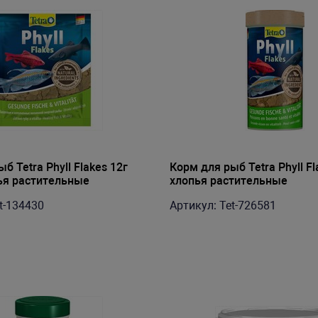
б Tetra Phyll Flakes 12г
Корм для рыб Tetra Phyll F
ья растительные
хлопья растительные
t-134430
Артикул: Tet-726581