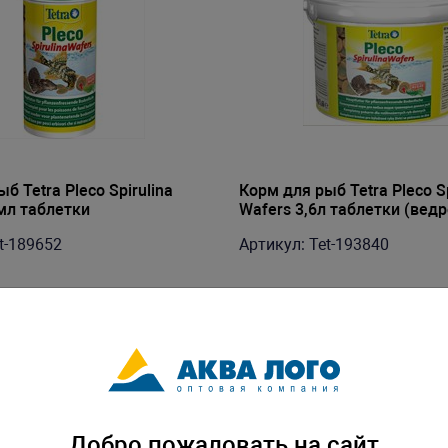
б Tetra Pleco Spirulina
Корм для рыб Tetra Pleco Sp
мл таблетки
Wafers 3,6л таблетки (ведр
t-189652
Артикул: Tet-193840
Добро пожаловать на сайт