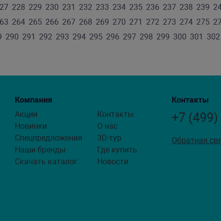
27
228
229
230
231
232
233
234
235
236
237
238
239
2
63
264
265
266
267
268
269
270
271
272
273
274
275
2
9
290
291
292
293
294
295
296
297
298
299
300
301
302
Компания
Контакты
Акции
Контакты
+7 (499)
Новинки
О нас
Спецпредложения
3D-тур
Обратная св
Наши бренды
Где купить
Скачать каталог
Новости