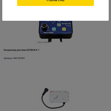
Контроллер для помп ECODrift Х.1
Артикул: AM-103.601