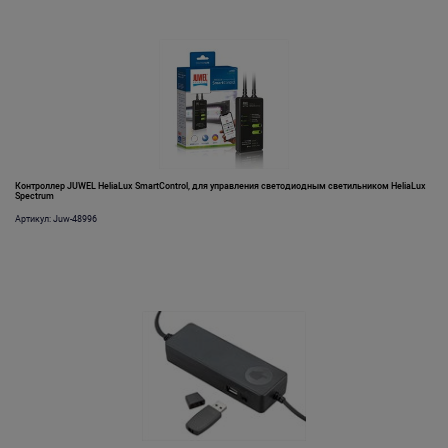
Контроллер JUWEL HeliaLux SmartControl, для управления светодиодным светильником HeliaLux
Spectrum
Артикул: Juw-48996