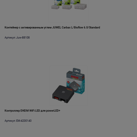
Контейнер с активированным углем JUWEL Carbax L/Bioflow 6.0/Standard
Артикул: Juw-88108
Контроллер EHEIM WiFi LED для powerLED+
Артикул: EM-4200140